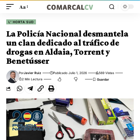
Aa
L' HORTA SUD
La Policía Nacional desmantela
un clan dedicado al tráfico de
drogas en Aldaia, Torrent y
Benetússer
Por
Javier Ruiz
Publicado Julio 1, 2026
569 Vistas
2 Min Lectura