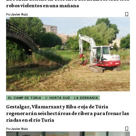
robos violentos en una mañana
Por
Javier Ruiz
EL CAMP DE TÚRIA
L' HORTA SUD
LA SERRANÍA
Gestalgar, Vilamarxant y Riba-roja de Túria
regenerarán seis hectáreas de ribera para frenar las
riadas en el río Turia
Por
Javier Ruiz