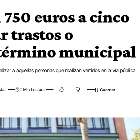
 750 euros a cinco
r trastos o
 término municipal
alizar a aquellas personas que realizan vertidos en la vía pública
stas
2 Min Lectura