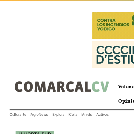
Valen
Opini
Culturarte
AgroNews
Explora
Colla
Arrels
Activos
L' HORTA SUD