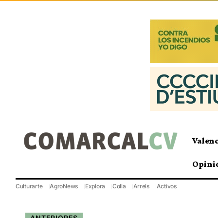
Valen
Opini
Culturarte
AgroNews
Explora
Colla
Arrels
Activos
ANTERIORES