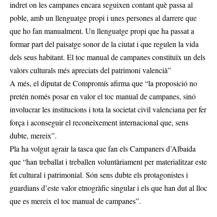
indret on les campanes encara seguixen contant què passa al
poble, amb un llenguatge propi i unes persones al darrere que
que ho fan manualment. Un llenguatge propi que ha passat a
formar part del paisatge sonor de la ciutat i que regulen la vida
dels seus habitant. El toc manual de campanes constituïx un dels
valors culturals més apreciats del patrimoni valencià”
A més, el diputat de Compromís afirma que “la proposició no
pretén només posar en valor el toc manual de campanes, sinó
involucrar les institucions i tota la societat civil valenciana per fer
força i aconseguir el reconeixement internacional que, sens
dubte, mereix”.
Pla ha volgut agrair la tasca que fan els Campaners d’Albaida
que “han treballat i treballen voluntàriament per materialitzar este
fet cultural i patrimonial. Són sens dubte els protagonistes i
guardians d’este valor etnogràfic singular i els que han dut al lloc
que es mereix el toc manual de campanes”.