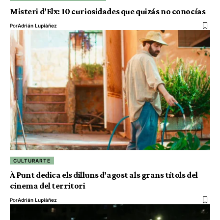
Misteri d’Elx: 10 curiosidades que quizás no conocías
Por
Adrián Lupiáñez
CULTURARTE
À Punt dedica els dilluns d’agost als grans títols del
cinema del territori
Por
Adrián Lupiáñez