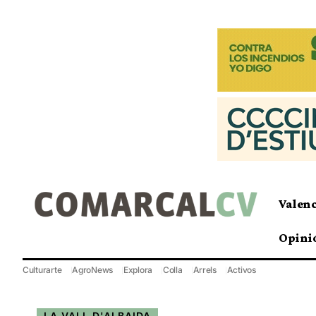
Valen
Opini
Culturarte
AgroNews
Explora
Colla
Arrels
Activos
LA VALL D'ALBAIDA