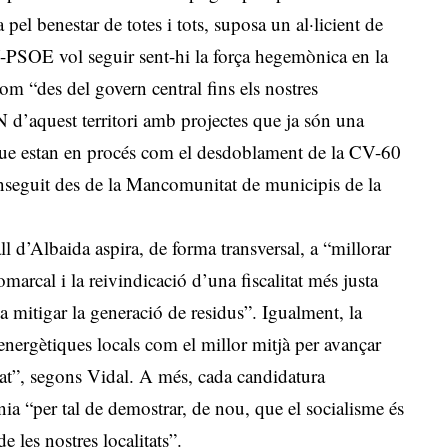
 pel benestar de totes i tots, suposa un al·licient de
V-PSOE vol seguir sent-hi la força hegemònica en la
om “des del govern central fins els nostres
N d’aquest territori amb projectes que ja són una
s que estan en procés com el desdoblament de la CV-60
conseguit des de la Mancomunitat de municipis de la
ll d’Albaida aspira, de forma transversal, a “millorar
omarcal i la reivindicació d’una fiscalitat més justa
 mitigar la generació de residus”. Igualment, la
energètiques locals com el millor mitjà per avançar
nat”, segons Vidal. A més, cada candidatura
ania “per tal de demostrar, de nou, que el socialisme és
e les nostres localitats”.