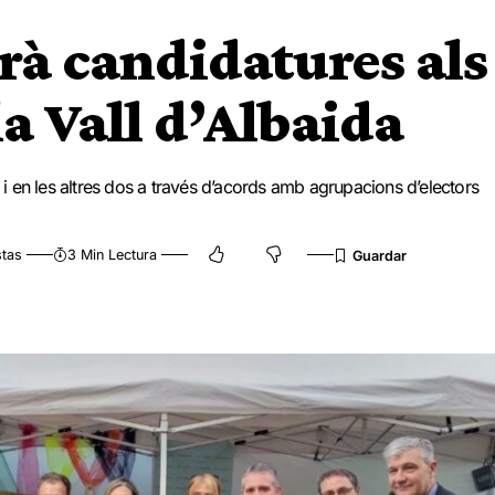
rà candidatures als
a Vall d’Albaida
s i en les altres dos a través d’acords amb agrupacions d’electors
stas
3 Min Lectura