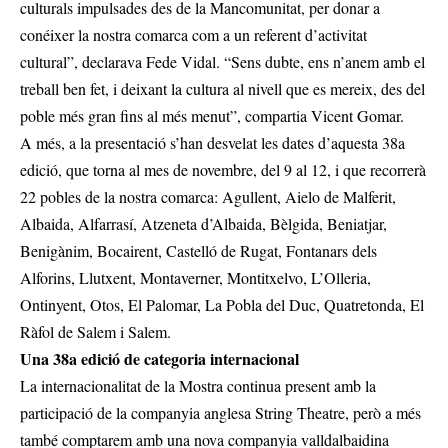
culturals impulsades des de la Mancomunitat, per donar a
conéixer la nostra comarca com a un referent d’activitat
cultural”, declarava Fede Vidal. “Sens dubte, ens n’anem amb el
treball ben fet, i deixant la cultura al nivell que es mereix, des del
poble més gran fins al més menut”, compartia Vicent Gomar.
A més, a la presentació s’han desvelat les dates d’aquesta 38a
edició, que torna al mes de novembre, del 9 al 12, i que recorrerà
22 pobles de la nostra comarca: Agullent, Aielo de Malferit,
Albaida, Alfarrasí, Atzeneta d’Albaida, Bèlgida, Beniatjar,
Benigànim, Bocairent, Castelló de Rugat, Fontanars dels
Alforins, Llutxent, Montaverner, Montitxelvo, L’Olleria,
Ontinyent, Otos, El Palomar, La Pobla del Duc, Quatretonda, El
Ràfol de Salem i Salem.
Una 38a edició de categoria internacional
La internacionalitat de la Mostra continua present amb la
participació de la companyia anglesa String Theatre, però a més
també comptarem amb una nova companyia valldalbaidina