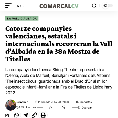
Aa
LA VALL D'ALBAIDA
Catorze companyies
valencianes, estatals i
internacionals recorreran la Vall
d’Albaida en la 38a Mostra de
Titelles
La companyia londinenca String Theatre representarà a
l’Olleria, Aielo de Malferit, Beniatjar i Fontanars dels Alforins
'The insect circus' guardonada amb el Drac d’Or al millor
espectacle infantil-familiar a la Fira de Titelles de Lleida l’any
2022
Por
Admin
Publicado Julio 28, 2023
364 Vistas
3 Min Lectura