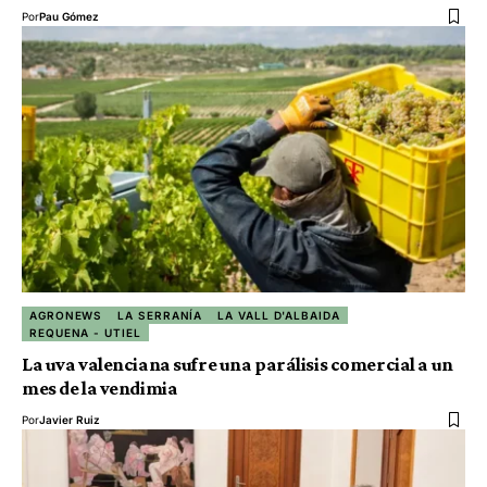
Por
Pau Gómez
AGRONEWS
LA SERRANÍA
LA VALL D'ALBAIDA
REQUENA - UTIEL
La uva valenciana sufre una parálisis comercial a un
mes de la vendimia
Por
Javier Ruiz