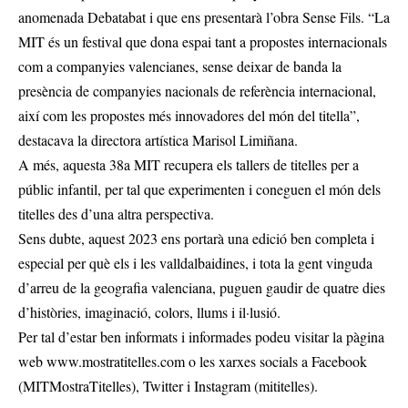
anomenada Debatabat i que ens presentarà l’obra Sense Fils. “La
MIT és un festival que dona espai tant a propostes internacionals
com a companyies valencianes, sense deixar de banda la
presència de companyies nacionals de referència internacional,
així com les propostes més innovadores del món del titella”,
destacava la directora artística Marisol Limiñana.
A més, aquesta 38a MIT recupera els tallers de titelles per a
públic infantil, per tal que experimenten i coneguen el món dels
titelles des d’una altra perspectiva.
Sens dubte, aquest 2023 ens portarà una edició ben completa i
especial per què els i les valldalbaidines, i tota la gent vinguda
d’arreu de la geografia valenciana, puguen gaudir de quatre dies
d’històries, imaginació, colors, llums i il·lusió.
Per tal d’estar ben informats i informades podeu visitar la pàgina
web
www.mostratitelles.com
o les xarxes socials a Facebook
(MITMostraTitelles), Twitter i Instagram (mititelles).