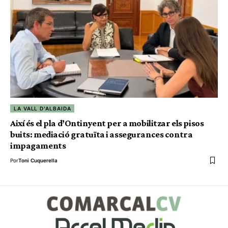
LA VALL D'ALBAIDA
Així és el pla d’Ontinyent per a mobilitzar els pisos
buits: mediació gratuïta i assegurances contra
impagaments
Por
Toni Cuquerella