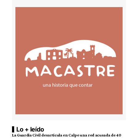
Lo + leído
La Guardia Civil desarticula en Calpe una red acusada de 40