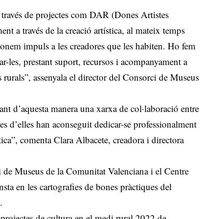
a través de projectes com DAR (Dones Artistes
ent a través de la creació artística, al mateix temps
 donem impuls a les creadores que les habiten. Ho fem
tzar-les, prestant suport, recursos i acompanyament a
ns rurals”, assenyala el director del Consorci de Museus
ant d’aquesta manera una xarxa de col·laboració entre
oltes d’elles han aconseguit dedicar-se professionalment
tica”, comenta Clara Albacete, creadora i directora
i de Museus de la Comunitat Valenciana i el Centre
a en les cartografies de bones pràctiques del
l.
 projectes de cultura en el medi rural 2022 de