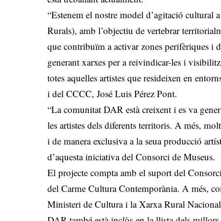
“Estenem el nostre model d’agitació cultural 
Rurals), amb l’objectiu de vertebrar territorialm
que contribuïm a activar zones perifèriques i
generant xarxes per a reivindicar-les i visibili
totes aquelles artistes que resideixen en entor
i del CCCC, José Luis Pérez Pont.
“La comunitat DAR està creixent i es va gener
les artistes dels diferents territoris. A més, m
i de manera exclusiva a la seua producció artís
d’aquesta iniciativa del Consorci de Museus.
El projecte compta amb el suport del Consorc
del Carme Cultura Contemporània. A més, const
Ministeri de Cultura i la Xarxa Rural Naciona
DAR també està inclòs en la llista dels millors