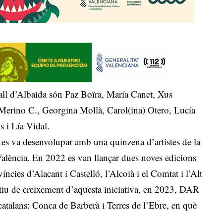
all d’Albaida són Paz Boïra, María Canet, Xus
Merino C., Georgina Mollà, Carol(ina) Otero, Lucía
s i Lía Vidal.
es va desenvolupar amb una quinzena d’artistes de la
alència. En 2022 es van llançar dues noves edicions
cies d’Alacant i Castelló, l’Alcoià i el Comtat i l’Alt
ctiu de creixement d’aquesta iniciativa, en 2023, DAR
s catalans: Conca de Barberà i Terres de l’Ebre, en què