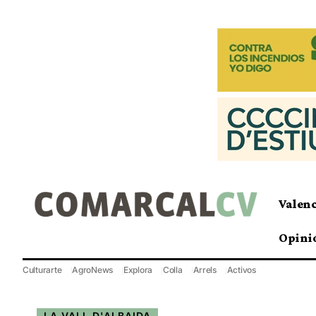
Valen
Opini
Culturarte
AgroNews
Explora
Colla
Arrels
Activos
LA VALL D'ALBAIDA