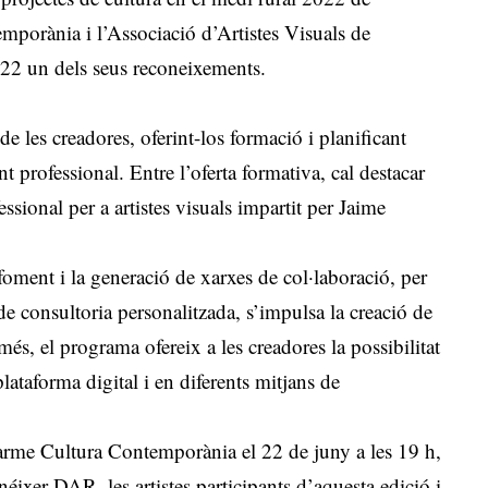
mporània i l’Associació d’Artistes Visuals de
2022 un dels seus reconeixements.
e les creadores, oferint-los formació i planificant
 professional. Entre l’oferta formativa, cal destacar
fessional per a artistes visuals impartit per Jaime
foment i la generació de xarxes de col·laboració, per
e consultoria personalitzada, s’impulsa la creació de
més, el programa ofereix a les creadores la possibilitat
 plataforma digital i en diferents mitjans de
arme Cultura Contemporània el 22 de juny a les 19 h,
éixer DAR, les artistes participants d’aquesta edició i