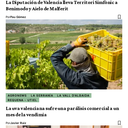
La Diputación de Valencia lleva Territori Simfònic a
Benimodo y Aielo de Malferit
Por
Pau Gómez
AGRONEWS
LA SERRANÍA
LA VALL D'ALBAIDA
REQUENA - UTIEL
La uva valenciana sufre una parálisis comercial a un
mes de la vendimia
Por
Javier Ruiz