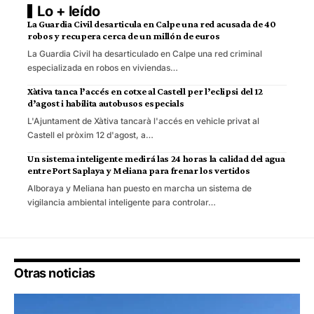
Lo + leído
La Guardia Civil desarticula en Calpe una red acusada de 40
robos y recupera cerca de un millón de euros
La Guardia Civil ha desarticulado en Calpe una red criminal
especializada en robos en viviendas…
Xàtiva tanca l’accés en cotxe al Castell per l’eclipsi del 12
d’agost i habilita autobusos especials
L'Ajuntament de Xàtiva tancarà l'accés en vehicle privat al
Castell el pròxim 12 d'agost, a…
Un sistema inteligente medirá las 24 horas la calidad del agua
entre Port Saplaya y Meliana para frenar los vertidos
Alboraya y Meliana han puesto en marcha un sistema de
vigilancia ambiental inteligente para controlar…
Otras noticias