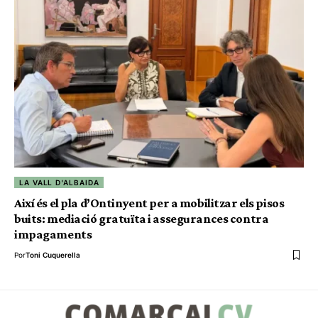
LA VALL D'ALBAIDA
Així és el pla d’Ontinyent per a mobilitzar els pisos
buits: mediació gratuïta i assegurances contra
impagaments
Por
Toni Cuquerella