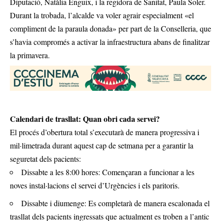
Diputació, Natàlia Enguix, i la regidora de Sanitat, Paula Soler.
Durant la trobada, l’alcalde va voler agrair especialment «el
compliment de la paraula donada» per part de la Conselleria, que
s’havia compromés a activar la infraestructura abans de finalitzar
la primavera.
Calendari de trasllat: Quan obri cada servei?
El procés d’obertura total s’executarà de manera progressiva i
mil·limetrada durant aquest cap de setmana per a garantir la
seguretat dels pacients:
Dissabte a les 8:00 hores: Començaran a funcionar a les
noves instal·lacions el servei d’Urgències i els paritoris.
Dissabte i diumenge: Es completarà de manera escalonada el
trasllat dels pacients ingressats que actualment es troben a l’antic