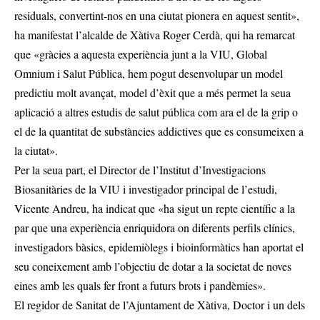
residuals, convertint-nos en una ciutat pionera en aquest sentit»,
ha manifestat l’alcalde de Xàtiva Roger Cerdà, qui ha remarcat
que «gràcies a aquesta experiència junt a la VIU, Global
Omnium i Salut Pública, hem pogut desenvolupar un model
predictiu molt avançat, model d’èxit que a més permet la seua
aplicació a altres estudis de salut pública com ara el de la grip o
el de la quantitat de substàncies addictives que es consumeixen a
la ciutat».
Per la seua part, el Director de l’Institut d’Investigacions
Biosanitàries de la VIU i investigador principal de l’estudi,
Vicente Andreu, ha indicat que «ha sigut un repte científic a la
par que una experiència enriquidora on diferents perfils clínics,
investigadors bàsics, epidemiòlegs i bioinformàtics han aportat el
seu coneixement amb l’objectiu de dotar a la societat de noves
eines amb les quals fer front a futurs brots i pandèmies».
El regidor de Sanitat de l’Ajuntament de Xàtiva, Doctor i un dels