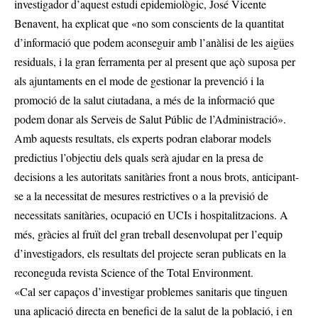
investigador d’aquest estudi epidemiològic, José Vicente
Benavent, ha explicat que «no som conscients de la quantitat
d’informació que podem aconseguir amb l’anàlisi de les aigües
residuals, i la gran ferramenta per al present que açò suposa per
als ajuntaments en el mode de gestionar la prevenció i la
promoció de la salut ciutadana, a més de la informació que
podem donar als Serveis de Salut Públic de l’Administració».
Amb aquests resultats, els experts podran elaborar models
predictius l’objectiu dels quals serà ajudar en la presa de
decisions a les autoritats sanitàries front a nous brots, anticipant-
se a la necessitat de mesures restrictives o a la previsió de
necessitats sanitàries, ocupació en UCIs i hospitalitzacions. A
més, gràcies al fruït del gran treball desenvolupat per l’equip
d’investigadors, els resultats del projecte seran publicats en la
reconeguda revista Science of the Total Environment.
«Cal ser capaços d’investigar problemes sanitaris que tinguen
una aplicació directa en benefici de la salut de la població, i en