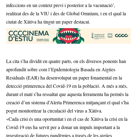
infeccions en un context previ i posterior a la vacunació’,
realitzat des de la VIU i des de Global Omnium, i en el qual la
ciutat de Xàtiva ha tingut un paper destacat.
La cita s’ha dividit en quatre parts, on els diversos ponents han
aprofundit sobre com l’Epidemiologia Basada en Aigües
Residuals (EAR) ha desenvolupat un paper fonamental en la
detecció primerenca del Covid-19 en la població. A més a més,
durant el matí s’ha ressaltat que aquesta ferramenta ha permès la
creació d’un sistema d’Alerta Primerenca mitjançant el qual s’ha
pogut monitoritzar la circulació del virus a Xàtiva.
«Cada crisi és una oportunitat i en el cas de Xàtiva la crisi en la
Covid-19 ens ha servit per a donar un impuls important a la
investigació de futures pandèmies a través de les aigües