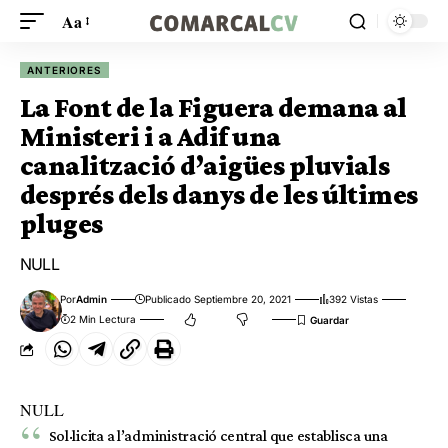
Aa
ANTERIORES
La Font de la Figuera demana al
Ministeri i a Adif una
canalització d’aigües pluvials
després dels danys de les últimes
pluges
NULL
Por
Admin
Publicado Septiembre 20, 2021
392 Vistas
2 Min Lectura
NULL
Sol·licita a l’administració central que establisca una