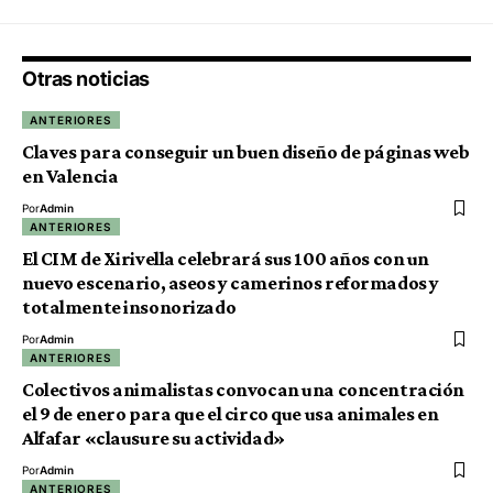
Otras noticias
ANTERIORES
Claves para conseguir un buen diseño de páginas web
en Valencia
Por
Admin
ANTERIORES
El CIM de Xirivella celebrará sus 100 años con un
nuevo escenario, aseos y camerinos reformados y
totalmente insonorizado
Por
Admin
ANTERIORES
Colectivos animalistas convocan una concentración
el 9 de enero para que el circo que usa animales en
Alfafar «clausure su actividad»
Por
Admin
ANTERIORES