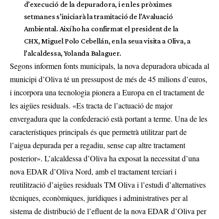
d’execució de la depuradora, i en les pròximes
setmanes s’iniciarà la tramitació de l’Avaluació
Ambiental. Així ho ha confirmat el president de la
CHX, Miguel Polo Cebellán, en la seua visita a Oliva, a
l’alcaldessa, Yolanda Balaguer.
Segons informen fonts municipals, la nova depuradora ubicada al
municipi d’Oliva té un pressupost de més de 45 milions d’euros,
i incorpora una tecnologia pionera a Europa en el tractament de
les aigües residuals. «Es tracta de l’actuació de major
envergadura que la confederació està portant a terme. Una de les
característiques principals és que permetrà utilitzar part de
l’aigua depurada per a regadiu, sense cap altre tractament
posterior». L’alcaldessa d’Oliva ha exposat la necessitat d’una
nova EDAR d’Oliva Nord, amb el tractament terciari i
reutilització d’aigües residuals TM Oliva i l’estudi d’alternatives
tècniques, econòmiques, jurídiques i administratives per al
sistema de distribució de l’efluent de la nova EDAR d’Oliva per