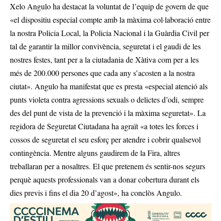
Xelo Angulo ha destacat la voluntat de l’equip de govern de que
«el dispositiu especial compte amb la màxima col·laboració entre
la nostra Policia Local, la Policia Nacional i la Guàrdia Civil per
tal de garantir la millor convivència, seguretat i el gaudi de les
nostres festes, tant per a la ciutadania de Xàtiva com per a les
més de 200.000 persones que cada any s’acosten a la nostra
ciutat». Angulo ha manifestat que es presta «especial atenció als
punts violeta contra agressions sexuals o delictes d’odi, sempre
des del punt de vista de la prevenció i la màxima seguretat». La
regidora de Seguretat Ciutadana ha agraït «a totes les forces i
cossos de seguretat el seu esforç per atendre i cobrir qualsevol
contingència. Mentre alguns gaudirem de la Fira, altres
treballaran per a nosaltres. El que pretenem és sentir-nos segurs
perquè aquests professionals van a donar cobertura durant els
dies previs i fins el dia 20 d’agost», ha conclòs Angulo.