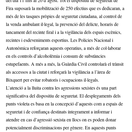
del dia 11 fins al 20 d’agost. Tot el dispositiu de seguretat de
Fira suposarà la mobilització de 250 efectius que es dedicaran, a
més de les tasques pròpies de seguretat ciutadana, al control de
la venda ambulant il·legal, la prevenció del delicte, horaris de
tancament del recinte firal i a la vigilància dels espais escènics,
recintes i esdeveniments esportius. Les Policies Nacional i
Autonòmica reforçaran aquests operatius, a més de col·laborar
en els controls d’alcoholèmia i consum de substàncies
estupefaents. A més a més, la Guàrdia Civil controlarà el trànsit
als accessos a la ciutat i reforçarà la vigilància a l’àrea de
Bixquert per evitar robatoris i ocupacions il·legals.
L’atenció a la lluita contra les agressions sexistes és una part
significativa del dispositiu de seguretat. El desplegaments dels
punts violeta es basa en la concepció d’aquests com a espais de
seguretat i de confiança destinats íntegrament a informar i
atendre en cas d’agressió sexista en llocs on es poden donar
potencialment discriminacions per gènere. En aquests punts