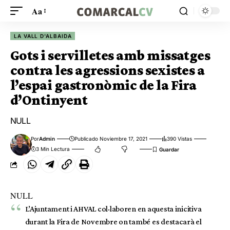
Aa
LA VALL D'ALBAIDA
Gots i servilletes amb missatges
contra les agressions sexistes a
l’espai gastronòmic de la Fira
d’Ontinyent
NULL
Por
Admin
Publicado Noviembre 17, 2021
390 Vistas
3 Min Lectura
NULL
L’Ajuntament i AHVAL col·laboren en aquesta inicitiva
durant la Fira de Novembre on també es destacarà el