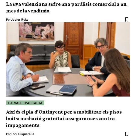
La uva valenciana sufre una parálisis comercial a un
mes de la vendimia
Por
Javier Ruiz
LA VALL D'ALBAIDA
Així és el pla d’Ontinyent per a mobilitzar els pisos
buits: mediació gratuïta i assegurances contra
impagaments
Por
Toni Cuquerella