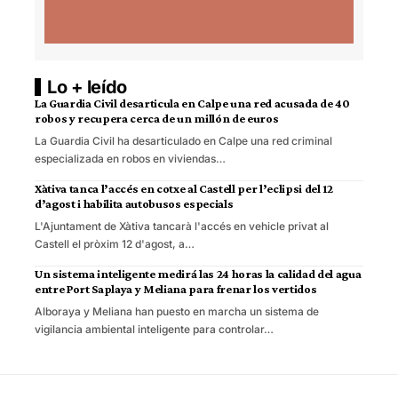
Lo + leído
La Guardia Civil desarticula en Calpe una red acusada de 40
robos y recupera cerca de un millón de euros
La Guardia Civil ha desarticulado en Calpe una red criminal
especializada en robos en viviendas…
Xàtiva tanca l’accés en cotxe al Castell per l’eclipsi del 12
d’agost i habilita autobusos especials
L'Ajuntament de Xàtiva tancarà l'accés en vehicle privat al
Castell el pròxim 12 d'agost, a…
Un sistema inteligente medirá las 24 horas la calidad del agua
entre Port Saplaya y Meliana para frenar los vertidos
Alboraya y Meliana han puesto en marcha un sistema de
vigilancia ambiental inteligente para controlar…