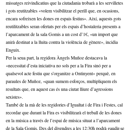
missatges reivindicatius que la ciutadania trobarà a les servilletes
i gots reutitzables «volem visibilitzar el perill que, en ocasions,
encara sofreixen les dones en espais festius». Així, aquests gots
reutilitzables seran ofertats per els espais d’hostaleria presents a
l’aparcament de la sala Gomis a un cost d’1€, «un import que
anirà destinat a la lluita contra la violència de gènere», incidia
Enguix.
Per la seua part, la regidora Àngels Muñoz destacava la
«necessitat d’esta iniciativa no sols per a la Fira sinó per a
qualsevol acte festiu que s’organitze a Ontinyent» perquè, en
paraules de Muñoz, «quan sumem esforços, multipliquem els
resultats que, en aquest cas és una ciutat lliure d’agressions
sexistes».
També de la mà de les regidories d’Igualtat i de Fira i Festes, cal
recordar que durant la Fira es visibilitzarà el treball de les dones
en la música a través de l’espai de música situat a l’aparcament
de la Sala Gomis. Des del divendres a les 12:30h podrà gaudir-se