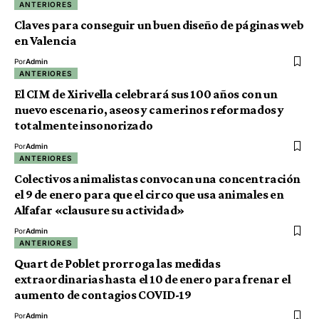
ANTERIORES
Claves para conseguir un buen diseño de páginas web
en Valencia
Por
Admin
ANTERIORES
El CIM de Xirivella celebrará sus 100 años con un
nuevo escenario, aseos y camerinos reformados y
totalmente insonorizado
Por
Admin
ANTERIORES
Colectivos animalistas convocan una concentración
el 9 de enero para que el circo que usa animales en
Alfafar «clausure su actividad»
Por
Admin
ANTERIORES
Quart de Poblet prorroga las medidas
extraordinarias hasta el 10 de enero para frenar el
aumento de contagios COVID-19
Por
Admin