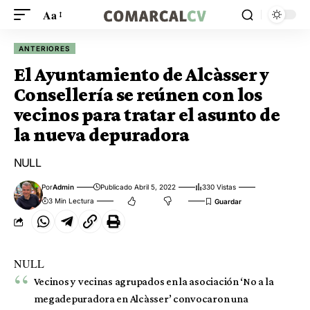
Aa
ANTERIORES
El Ayuntamiento de Alcàsser y
Consellería se reúnen con los
vecinos para tratar el asunto de
la nueva depuradora
NULL
Por
Admin
Publicado Abril 5, 2022
330 Vistas
3 Min Lectura
NULL
Vecinos y vecinas agrupados en la asociación ‘No a la
megadepuradora en Alcàsser’ convocaron una