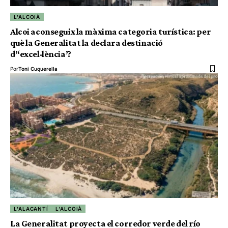
L'ALCOIÀ
Alcoi aconseguix la màxima categoria turística: per
què la Generalitat la declara destinació
d’‘excel·lència’?
Por
Toni Cuquerella
L'ALACANTÍ
L'ALCOIÀ
La Generalitat proyecta el corredor verde del río