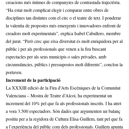
creacions més íntimes de companyies de contrastada trajectòria.
“Ha estat molt complicat elegir i comparar entre obres de
disciplines tan distintes com el circ o el teatre de text. I ponderar
la valentia de propostes més emergents i innovadores enfront de
creadors molt experimentats”, explica Isabel Caballero, membre
del jurat. “Però crec que eixa diversitat és molt enriquidora per al
públic i per als professionals que venen a la fira buscant
espectacles per als seus municipis o sales privades, amb
circumstàncies, públics i pressupostos molt diferents”, conclou la
portaveu.
Increment de la participació
La XXXIII edició de la Fira d’Arts Escèniques de la Comunitat
Valenciana – Mostra de Teatre d’Alcoi, ha experimentat un
increment del 10% pel que fa als professionals inscrits. I ha atret
a vora 3.500 espectadors. Són dades que argumenten un balanç
positiu per a la regidora de Cultura Elisa Guillem, tant pel que fa
a l’experiència del públic com dels professionals. Guillem apunta