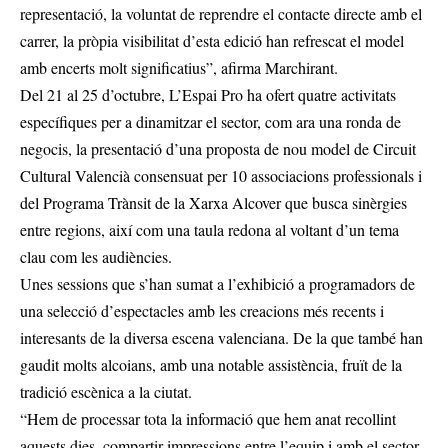
representació, la voluntat de reprendre el contacte directe amb el
carrer, la pròpia visibilitat d’esta edició han refrescat el model
amb encerts molt significatius”, afirma Marchirant.
Del 21 al 25 d’octubre, L’Espai Pro ha ofert quatre activitats
específiques per a dinamitzar el sector, com ara una ronda de
negocis, la presentació d’una proposta de nou model de Circuit
Cultural Valencià consensuat per 10 associacions professionals i
del Programa Trànsit de la Xarxa Alcover que busca sinèrgies
entre regions, així com una taula redona al voltant d’un tema
clau com les audiències.
Unes sessions que s’han sumat a l’exhibició a programadors de
una selecció d’espectacles amb les creacions més recents i
interesants de la diversa escena valenciana. De la que també han
gaudit molts alcoians, amb una notable assistència, fruït de la
tradició escènica a la ciutat.
“Hem de processar tota la informació que hem anat recollint
aquests dies, compartir impressions entre l’equip i amb el sector,