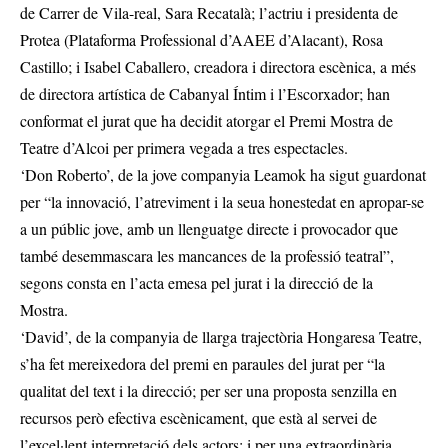
de Carrer de Vila-real, Sara Recatalà; l’actriu i presidenta de
Protea (Plataforma Professional d’AAEE d’Alacant), Rosa
Castillo; i Isabel Caballero, creadora i directora escènica, a més
de directora artística de Cabanyal Íntim i l’Escorxador; han
conformat el jurat que ha decidit atorgar el Premi Mostra de
Teatre d’Alcoi per primera vegada a tres espectacles.
‘Don Roberto’, de la jove companyia Leamok ha sigut guardonat
per “la innovació, l’atreviment i la seua honestedat en apropar-se
a un públic jove, amb un llenguatge directe i provocador que
també desemmascara les mancances de la professió teatral”,
segons consta en l’acta emesa pel jurat i la direcció de la
Mostra.
‘David’, de la companyia de llarga trajectòria Hongaresa Teatre,
s’ha fet mereixedora del premi en paraules del jurat per “la
qualitat del text i la direcció; per ser una proposta senzilla en
recursos però efectiva escènicament, que està al servei de
l’excel·lent interpretació dels actors; i per una extraordinària