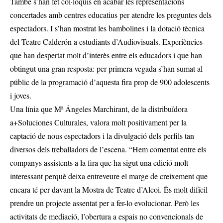
També s’han fet col·loquis en acabar les representacions
concertades amb centres educatius per atendre les preguntes dels
espectadors. I s’han mostrat les bambolines i la dotació tècnica
del Teatre Calderón a estudiants d’Audiovisuals. Experiències
que han despertat molt d’interès entre els educadors i que han
obtingut una gran resposta: per primera vegada s’han sumat al
públic de la programació d’aquesta fira prop de 900 adolescents
i joves.
Una línia que Mª Ángeles Marchirant, de la distribuïdora
a+Soluciones Culturales, valora molt positivament per la
captació de nous espectadors i la divulgació dels perfils tan
diversos dels treballadors de l’escena. “Hem comentat entre els
companys assistents a la fira que ha sigut una edició molt
interessant perquè deixa entreveure el marge de creixement que
encara té per davant la Mostra de Teatre d’Alcoi. És molt difícil
prendre un projecte assentat per a fer-lo evolucionar. Però les
activitats de mediació, l’obertura a espais no convencionals de