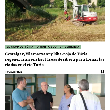
EL CAMP DE TÚRIA
L' HORTA SUD
LA SERRANÍA
Gestalgar, Vilamarxant y Riba-roja de Túria
regenerarán seis hectáreas de ribera para frenar las
riadas en el río Turia
Por
Javier Ruiz