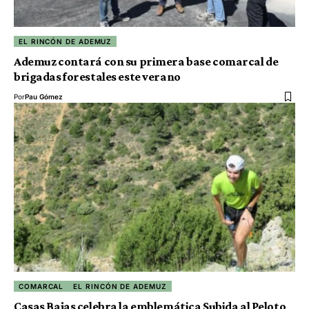
EL RINCÓN DE ADEMUZ
Ademuz contará con su primera base comarcal de
brigadas forestales este verano
Por
Pau Gómez
COMARCAL
EL RINCÓN DE ADEMUZ
Casas Bajas celebra la emblemática Subida al Peloto