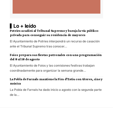
Lo + leído
Potries acudirá al Tribunal Supremo y baraja la vía público-
privada para conseguir su residencia de mayores
El Ayuntamiento de Potries interpondrá un recurso de casación
ante el Tribunal Supremo tras conocer…
Foios prepara sus fiestas patronales con una programación
del 8 al 18 de agosto
El Ayuntamiento de Foios y las comisiones festivas trabajan
coordinadamente para organizar la semana grande…
La Pobla de Farnals mantiene la Fira d’Estiu con títeres, cine y
música
La Pobla de Farnals ha dado inicio a agosto con la segunda parte
de la…