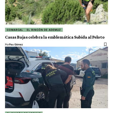
COMARCAL
EL RINCÓN DE ADEMUZ
Casas Bajas celebra la emblemática Subida al Peloto
Por
Pau Gómez