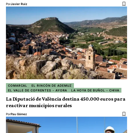
Por
Javier Ruiz
COMARCAL
EL RINCÓN DE ADEMUZ
EL VALLE DE COFRENTES - AYORA
LA HOYA DE BUÑOL - CHIVA
La Diputació de València destina 450.000 euros para
reactivar municipios rurales
Por
Pau Gómez