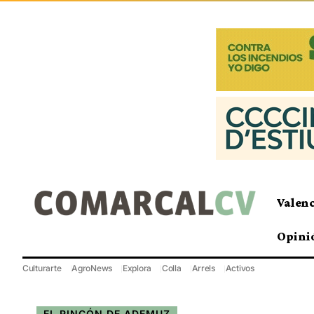
Valen
Opini
Culturarte
AgroNews
Explora
Colla
Arrels
Activos
EL RINCÓN DE ADEMUZ