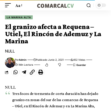
Aa
LA MARINA ALTA
El granizo afecta a Requena –
Utiel, El Rincón de Ademuz y La
Marina
NULL
Por
Admin
Publicado Junio 2, 2021
452 Vistas
1 Min Lectura
NULL
Tres focos de tormenta de corta duración han dejado
granizo en zonas del sur de las comarcas de Requena
– Utiel, en El Rincón de Ademuz y en La Marina Alta,