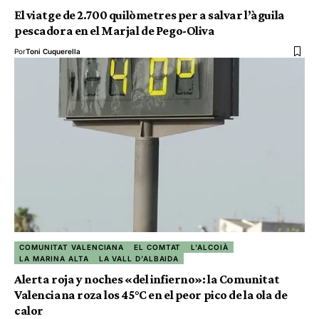
El viatge de 2.700 quilòmetres per a salvar l’àguila
pescadora en el Marjal de Pego-Oliva
Por
Toni Cuquerella
COMUNITAT VALENCIANA
EL COMTAT
L'ALCOIÀ
LA MARINA ALTA
LA VALL D'ALBAIDA
Alerta roja y noches «del infierno»: la Comunitat
Valenciana roza los 45°C en el peor pico de la ola de
calor