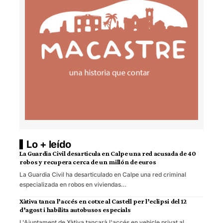
Lo + leído
La Guardia Civil desarticula en Calpe una red acusada de 40
robos y recupera cerca de un millón de euros
La Guardia Civil ha desarticulado en Calpe una red criminal
especializada en robos en viviendas…
Xàtiva tanca l’accés en cotxe al Castell per l’eclipsi del 12
d’agost i habilita autobusos especials
L'Ajuntament de Xàtiva tancarà l'accés en vehicle privat al