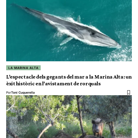
LA MARINA ALTA
L’espectacle dels gegants del mar a la Marina Alta: un
èxit històric en l’avistament de rorquals
Por
Toni Cuquerella