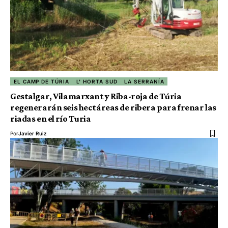
EL CAMP DE TÚRIA
L' HORTA SUD
LA SERRANÍA
Gestalgar, Vilamarxant y Riba-roja de Túria
regenerarán seis hectáreas de ribera para frenar las
riadas en el río Turia
Por
Javier Ruiz