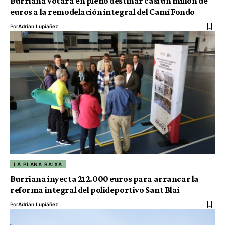
Burriana votará en pleno destinar casi un millón de
euros a la remodelación integral del Camí Fondo
Por
Adrián Lupiáñez
LA PLANA BAIXA
Burriana inyecta 212.000 euros para arrancar la
reforma integral del polideportivo Sant Blai
Por
Adrián Lupiáñez