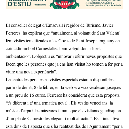
El conseller delegat d’Emsevall i regidor de Turisme, Javier
Ferreres, ha explicat que “anualment, al voltant de Sant Valentí
fem visites tematitzades a les Coves de Sant Josep i enguany en
coincidir amb el Carnestoltes hem volgut donar-li esta
ambientació”. L’objectiu és “innovar i oferir noves propostes que
facen que les persones que ja ens han visitat ho tornen a fer per a
viure una nova experiència”.
Les entrades per a estes visites especials estaran disponibles a
partir de demà, 8 de febrer, en la web
www.covesdesantjosep.es
a un preu de 16 euros. Ferreres ha considerat que esta proposta
“és diferent i té una temàtica nova”. Els vestits venecians, la
música d’arpa i les màscares faran “que els visitants gaudisquen
d’un pla de Carnestoltes elegant i molt atractiu”. Esta iniciativa
està dins de l’aposta que s’ha realitzat des de l’Ajuntament “per a