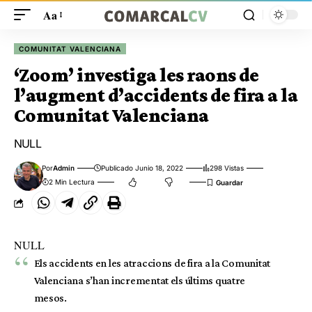
Aa
COMUNITAT VALENCIANA
‘Zoom’ investiga les raons de
l’augment d’accidents de fira a la
Comunitat Valenciana
NULL
Por
Admin
Publicado Junio 18, 2022
298 Vistas
2 Min Lectura
NULL
Els accidents en les atraccions de fira a la Comunitat
Valenciana s’han incrementat els últims quatre
mesos.