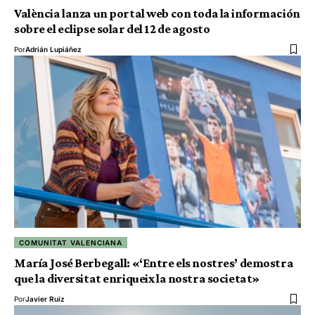
València lanza un portal web con toda la información
sobre el eclipse solar del 12 de agosto
Por
Adrián Lupiáñez
COMUNITAT VALENCIANA
María José Berbegall: «‘Entre els nostres’ demostra
que la diversitat enriqueix la nostra societat»
Por
Javier Ruiz