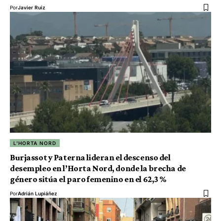
Por
Javier Ruiz
L'HORTA NORD
Burjassot y Paterna lideran el descenso del
desempleo en l’Horta Nord, donde la brecha de
género sitúa el paro femenino en el 62,3 %
Por
Adrián Lupiáñez