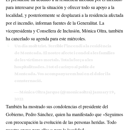
para interesarse por la situación y ofrecer todo su apoyo a la
localidad, y posteriormente se desplazará a la residencia afectada
por el incendio, informan fuentes de la Generalitat. La
vicepresidenta y Consellera de Inclusión, Mónica Oltra, también
ha cancelado su agenda para este miércoles.
Un dia molt trist. Terrible l’incendi a la residència
de Montcada. El nostre afecte i condol a les famílies
de les víctimes mortals. Tota la força a les
hospitalitzades. I tot el carinyo al poble de
Montcada. Vos acompanyarem hui en el dolor i la
consternació.
— Mónica Oltra Jarque (@monicaoltra)
January 19,
2022
También ha mostrado sus condolencias el presidente del
Gobierno, Pedro Sánchez, quien ha manifestado que «Seguimos
con preocupación la evolución de las personas heridas. Todo
nuestro apoyo para ellas y para la localidad».