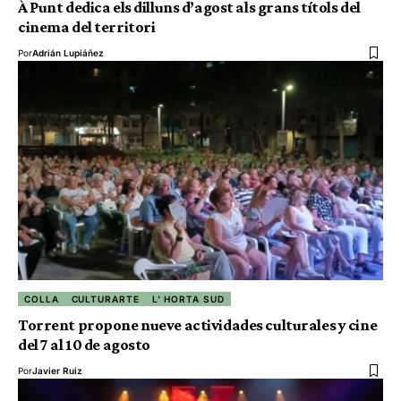
À Punt dedica els dilluns d’agost als grans títols del
cinema del territori
Por
Adrián Lupiáñez
COLLA
CULTURARTE
L' HORTA SUD
Torrent propone nueve actividades culturales y cine
del 7 al 10 de agosto
Por
Javier Ruiz