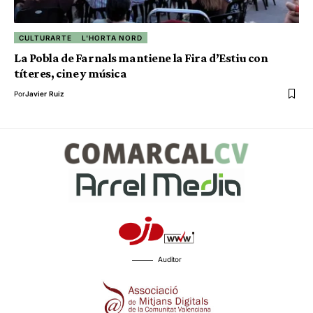
CULTURARTE
L'HORTA NORD
La Pobla de Farnals mantiene la Fira d’Estiu con
títeres, cine y música
Por
Javier Ruiz
Auditor