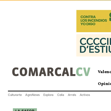
Valen
Opini
Culturarte
AgroNews
Explora
Colla
Arrels
Activos
LA SAFOR