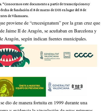
la. “Conocemos este documento a partir de transcripciones y
echa de fundación el 8 de marzo de 1301 en lugar del 8 de
entes de Vilamuseu.
e proviene de “crucesignatum” por la gran cruz que
do de Jaime II de Aragón, se acuñaban en Barcelona y
 de Aragón, según indican fuentes municipales.
ia se dio de manera fortuita en 1999 durante una
zarro y evidencia la vinculación de estos primeros