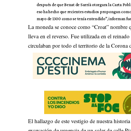
después de que Benat de Sarrià otorgara la Carta Pob
eso ha hecho que recientes estudios propongan como f
mayo de 1300 como se tenía entendido”, informan fu
La moneda se conoce como “Croat” nombre qu
lleva en el reverso. Fue utilizada en el reina
circulaban por todo el territorio de la Corona
El hallazgo de este vestigio de nuestra histor
excavación de urgencia de un solar de calle Pi