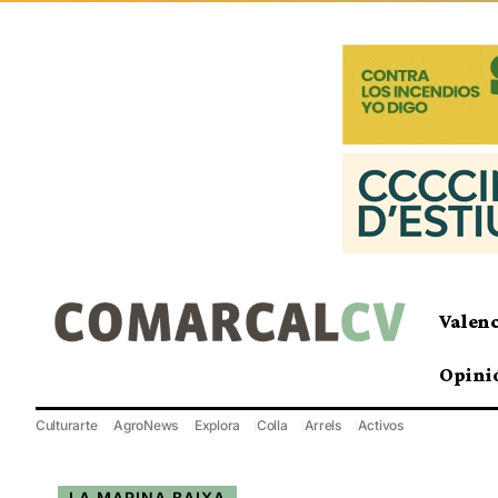
Valen
Opini
Culturarte
AgroNews
Explora
Colla
Arrels
Activos
LA MARINA BAIXA