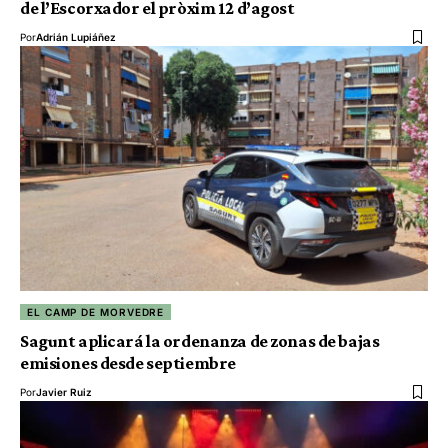
de l’Escorxador el pròxim 12 d’agost
Por
Adrián Lupiáñez
EL CAMP DE MORVEDRE
Sagunt aplicará la ordenanza de zonas de bajas
emisiones desde septiembre
Por
Javier Ruiz