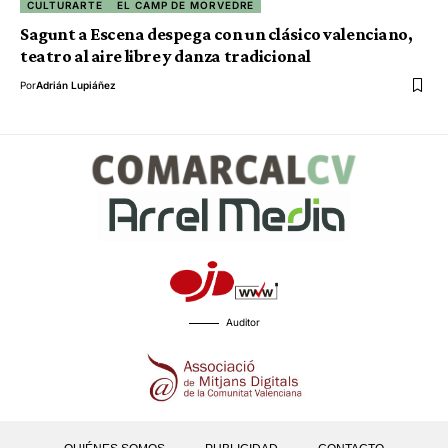
CULTURARTE
EL CAMP DE MORVEDRE
Sagunt a Escena despega con un clásico valenciano,
teatro al aire libre y danza tradicional
Por
Adrián Lupiáñez
Auditor