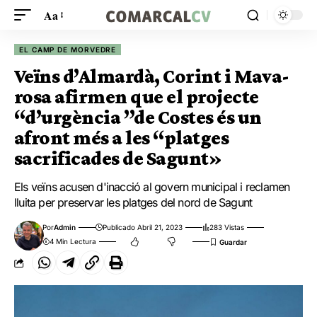
Aa
EL CAMP DE MORVEDRE
Veïns d’Almardà, Corint i Mava-
rosa afirmen que el projecte
“d’urgència ”de Costes és un
afront més a les “platges
sacrificades de Sagunt»
Els veïns acusen d'inacció al govern municipal i reclamen
lluita per preservar les platges del nord de Sagunt
Por
Admin
Publicado Abril 21, 2023
283 Vistas
4 Min Lectura