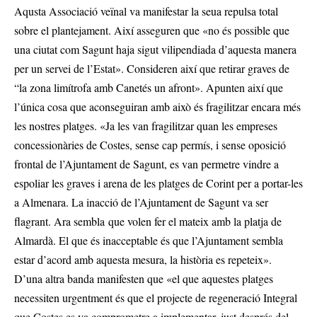
Aqusta Associació veïnal va manifestar la seua repulsa total
sobre el plantejament. Així asseguren que «no és possible que
una ciutat com Sagunt haja sigut vilipendiada d’aquesta manera
per un servei de l’Estat». Consideren així que retirar graves de
“la zona limítrofa amb Canetés un afront». Apunten així que
l’única cosa que aconseguiran amb això és fragilitzar encara més
les nostres platges. «Ja les van fragilitzar quan les empreses
concessionàries de Costes, sense cap permís, i sense oposició
frontal de l’Ajuntament de Sagunt, es van permetre vindre a
espoliar les graves i arena de les platges de Corint per a portar-les
a Almenara. La inacció de l’Ajuntament de Sagunt va ser
flagrant. Ara sembla que volen fer el mateix amb la platja de
Almardà. El que és inacceptable és que l’Ajuntament sembla
estar d’acord amb aquesta mesura, la història es repeteix».
D’una altra banda manifesten que «el que aquestes platges
necessiten urgentment és que el projecte de regeneració Integral
que Costes es va comprometre a implementar, just després del