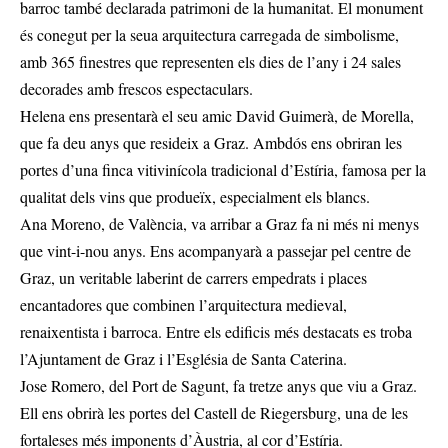
barroc també declarada patrimoni de la humanitat. El monument
és conegut per la seua arquitectura carregada de simbolisme,
amb 365 finestres que representen els dies de l’any i 24 sales
decorades amb frescos espectaculars.
Helena ens presentarà el seu amic David Guimerà, de Morella,
que fa deu anys que resideix a Graz. Ambdós ens obriran les
portes d’una finca vitivinícola tradicional d’Estíria, famosa per la
qualitat dels vins que produeïx, especialment els blancs.
Ana Moreno, de València, va arribar a Graz fa ni més ni menys
que vint-i-nou anys. Ens acompanyarà a passejar pel centre de
Graz, un veritable laberint de carrers empedrats i places
encantadores que combinen l’arquitectura medieval,
renaixentista i barroca. Entre els edificis més destacats es troba
l’Ajuntament de Graz i l’Església de Santa Caterina.
Jose Romero, del Port de Sagunt, fa tretze anys que viu a Graz.
Ell ens obrirà les portes del Castell de Riegersburg, una de les
fortaleses més imponents d’Àustria, al cor d’Estíria.