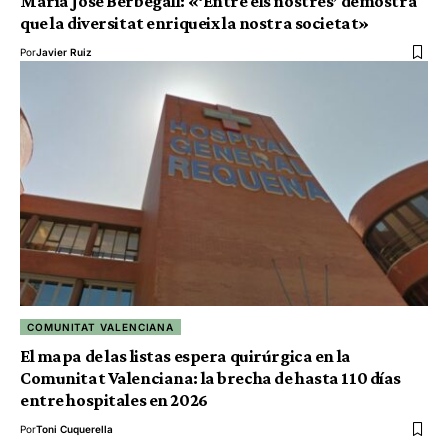
María José Berbegall: «‘Entre els nostres’ demostra
que la diversitat enriqueix la nostra societat»
Por
Javier Ruiz
COMUNITAT VALENCIANA
El mapa de las listas espera quirúrgica en la
Comunitat Valenciana: la brecha de hasta 110 días
entre hospitales en 2026
Por
Toni Cuquerella