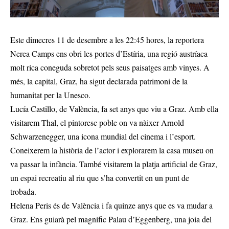
Este dimecres 11 de desembre a les 22:45 hores, la reportera
Nerea Camps ens obri les portes d’Estíria, una regió austríaca
molt rica coneguda sobretot pels seus paisatges amb vinyes. A
més, la capital, Graz, ha sigut declarada patrimoni de la
humanitat per la Unesco.
Lucía Castillo, de València, fa set anys que viu a Graz. Amb ella
visitarem Thal, el pintoresc poble on va nàixer Arnold
Schwarzenegger, una icona mundial del cinema i l’esport.
Coneixerem la història de l’actor i explorarem la casa museu on
va passar la infància. També visitarem la platja artificial de Graz,
un espai recreatiu al riu que s’ha convertit en un punt de
trobada.
Helena Peris és de València i fa quinze anys que es va mudar a
Graz. Ens guiarà pel magnífic Palau d’Eggenberg, una joia del