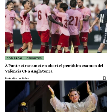
COMARCAL
DEPORTES
À Punt retransmet en obert el penúltim examen del
València CF a Anglaterra
Por
Adrián Lupiáñez