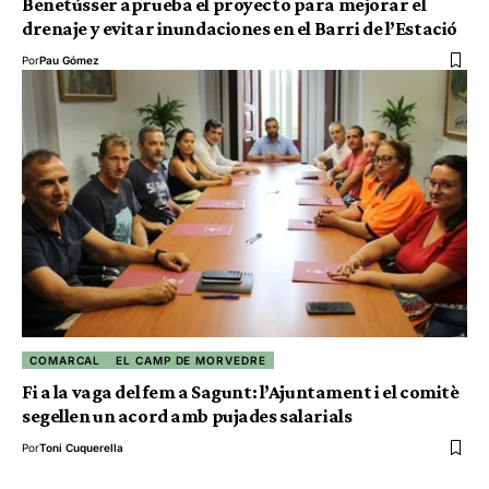
Benetússer aprueba el proyecto para mejorar el
drenaje y evitar inundaciones en el Barri de l’Estació
Por
Pau Gómez
COMARCAL
EL CAMP DE MORVEDRE
Fi a la vaga del fem a Sagunt: l’Ajuntament i el comitè
segellen un acord amb pujades salarials
Por
Toni Cuquerella