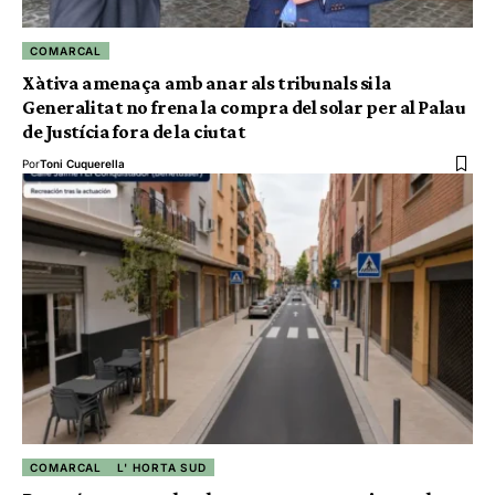
COMARCAL
Xàtiva amenaça amb anar als tribunals si la
Generalitat no frena la compra del solar per al Palau
de Justícia fora de la ciutat
Por
Toni Cuquerella
COMARCAL
L' HORTA SUD