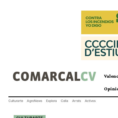
Valen
Opini
Culturarte
AgroNews
Explora
Colla
Arrels
Activos
CULTURARTE