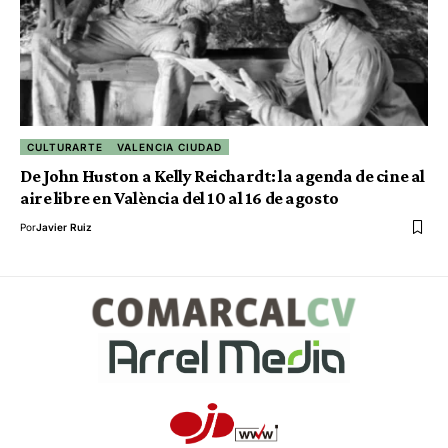
CULTURARTE
VALENCIA CIUDAD
De John Huston a Kelly Reichardt: la agenda de cine al
aire libre en València del 10 al 16 de agosto
Por
Javier Ruiz