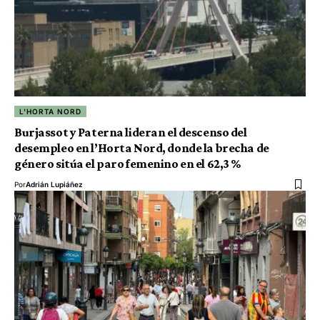
L'HORTA NORD
Burjassot y Paterna lideran el descenso del
desempleo en l’Horta Nord, donde la brecha de
género sitúa el paro femenino en el 62,3 %
Por
Adrián Lupiáñez