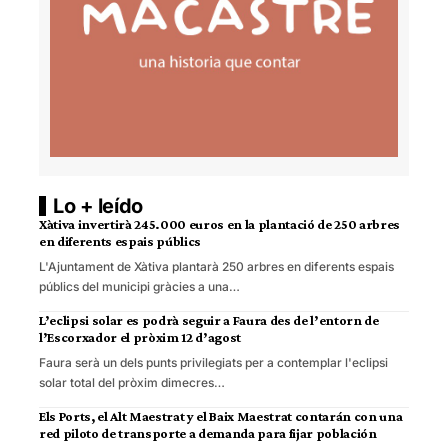
Lo + leído
Xàtiva invertirà 245.000 euros en la plantació de 250 arbres
en diferents espais públics
L'Ajuntament de Xàtiva plantarà 250 arbres en diferents espais
públics del municipi gràcies a una…
L’eclipsi solar es podrà seguir a Faura des de l’entorn de
l’Escorxador el pròxim 12 d’agost
Faura serà un dels punts privilegiats per a contemplar l'eclipsi
solar total del pròxim dimecres…
Els Ports, el Alt Maestrat y el Baix Maestrat contarán con una
red piloto de transporte a demanda para fijar población