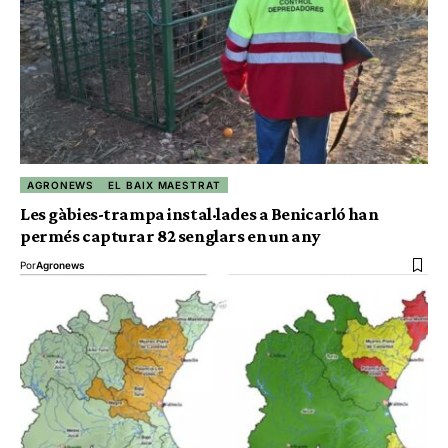
AGRONEWS
EL BAIX MAESTRAT
Les gàbies-trampa instal·lades a Benicarló han
permés capturar 82 senglars en un any
Por
Agronews