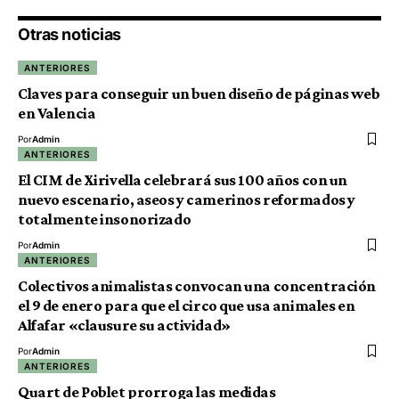
Otras noticias
ANTERIORES
Claves para conseguir un buen diseño de páginas web
en Valencia
Por
Admin
ANTERIORES
El CIM de Xirivella celebrará sus 100 años con un
nuevo escenario, aseos y camerinos reformados y
totalmente insonorizado
Por
Admin
ANTERIORES
Colectivos animalistas convocan una concentración
el 9 de enero para que el circo que usa animales en
Alfafar «clausure su actividad»
Por
Admin
ANTERIORES
Quart de Poblet prorroga las medidas