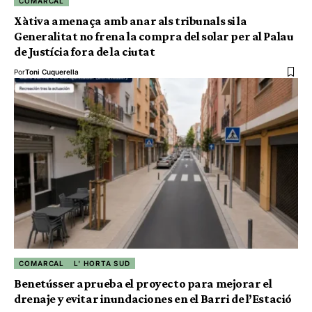
COMARCAL
Xàtiva amenaça amb anar als tribunals si la
Generalitat no frena la compra del solar per al Palau
de Justícia fora de la ciutat
Por
Toni Cuquerella
COMARCAL
L' HORTA SUD
Benetússer aprueba el proyecto para mejorar el
drenaje y evitar inundaciones en el Barri de l’Estació