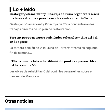
Lo + leído
Gestalgar, Vilamarxant y Riba-roja de Túria regenerarán seis
hectáreas de ribera para frenar las riadas en el río Turia
Gestalgar, Vilamarxant y Riba-roja de Túria concentrarán los
trabajos directos de un plan de restauración…
Torrent propone nueve actividades culturales y cine del 7 al
10 de agosto
La tercera edición de ‘A la Lluna de Torrent’ afronta su segundo
fin de semana…
L’Eliana completa la rehabilitació del pont i les passarel·les
del barranc de Mandor
Les obres de rehabilitació del pont i les passarel·les sobre el
barranc de Mandor a…
Otras noticias