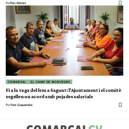
Por
Pau Gómez
COMARCAL
EL CAMP DE MORVEDRE
Fi a la vaga del fem a Sagunt: l’Ajuntament i el comitè
segellen un acord amb pujades salarials
Por
Toni Cuquerella