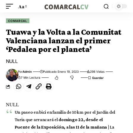
Aa
COMARCAL
Tuawa y la Volta a la Comunitat
Valenciana lanzan el primer
‘Pedalea por el planeta’
NULL
Por
Admin
Publicado Enero 19, 2023
298 Vistas
7 Min Lectura
NULL
Un paseo en bici en familia de 10 km por el Jardín del
Turia que arrancará el
domingo 22, desde el
Puente de la Exposición, a las 11 de la mañana |
La