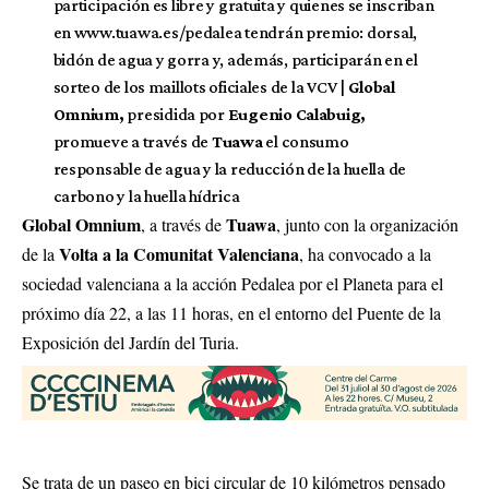
participación es libre y gratuita y quienes se inscriban
en
www.tuawa.es/pedalea
tendrán premio: dorsal,
bidón de agua y gorra y, además, participarán en el
sorteo de los maillots oficiales de la VCV |
Global
Omnium,
presidida por
Eugenio Calabuig,
promueve a través de
Tuawa
el consumo
responsable de agua y la reducción de la huella de
carbono y la huella hídrica
Global Omnium
Tuawa
, a través de
, junto con la organización
Volta a la Comunitat Valenciana
de la
, ha convocado a la
sociedad valenciana a la acción Pedalea por el Planeta para el
próximo día 22, a las 11 horas, en el entorno del Puente de la
Exposición del Jardín del Turia.
Se trata de un paseo en bici circular de 10 kilómetros pensado