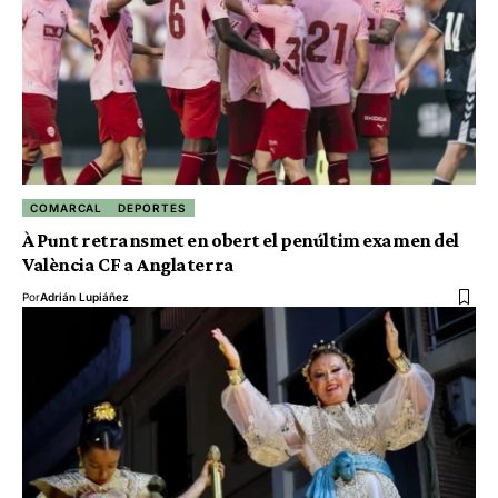
COMARCAL
DEPORTES
À Punt retransmet en obert el penúltim examen del
València CF a Anglaterra
Por
Adrián Lupiáñez