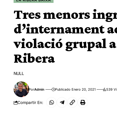
Tres menors ingr
d’internament a
violació grupal a
Ribera
NULL
Por
Admin
Publicado Enero 20, 2021
539 Vi
Compartir En: