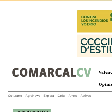
Valen
Opini
Culturarte
AgroNews
Explora
Colla
Arrels
Activos
LA RIBERA BAIXA