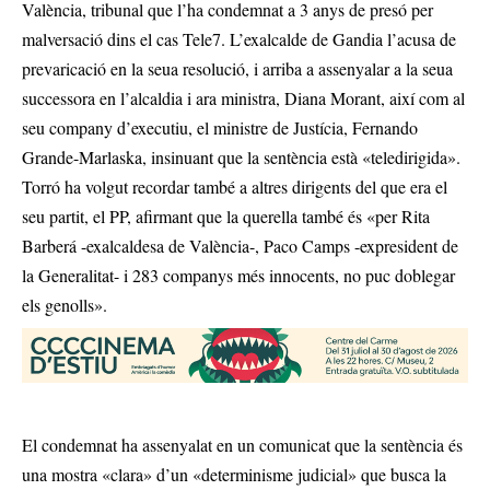
València, tribunal que l’ha condemnat a 3 anys de presó per
malversació dins el cas Tele7. L’exalcalde de Gandia l’acusa de
prevaricació en la seua resolució, i arriba a assenyalar a la seua
successora en l’alcaldia i ara ministra, Diana Morant, així com al
seu company d’executiu, el ministre de Justícia, Fernando
Grande-Marlaska, insinuant que la sentència està «teledirigida».
Torró ha volgut recordar també a altres dirigents del que era el
seu partit, el PP, afirmant que la querella també és «per Rita
Barberá -exalcaldesa de València-, Paco Camps -expresident de
la Generalitat- i 283 companys més innocents, no puc doblegar
els genolls».
El condemnat ha assenyalat en un comunicat que la sentència és
una mostra «clara» d’un «determinisme judicial» que busca la