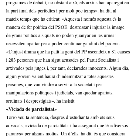
programes de debat i, no obstant això, els arxius han aparegut en
la part final dels periòdics i per molt poc temps», ha dit, al
mateix temps que ha criticat: «Aquesta i només aquesta és la
manera de fer política del PSOE: destrossar i injuriar la imatge
de grans polítics als quals no poden guanyar en les urnes i
necessiten apartar per a poder continuar gaudint del poder».
«L’injust drama que ha patit la gent del PP ascendeix a 81 causes
i 283 persones que han sigut acusades pel Partit Socialista i
arxivades pels jutges i, per tant, declarades innocents. Algun dia,
algun govern valent haurà d’indemnitzar a totes aquestes
persones, que van vindre a servir a la societat i per
manipulacions polítiques i judicials, van quedar apartats,
arruïnats i desprestigiats», ha insistit.
«Viciada de parcialistat»
Torró veu la sentència, després d’estudiar-la amb els seus
advocats, «viciada de parcialitat» i ha assegurat que té «diversos
paranys» per alguns motius. Un d’ells, ha dit, és que considera