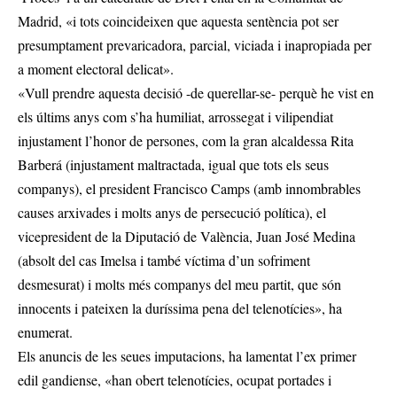
Madrid, «i tots coincideixen que aquesta sentència pot ser
presumptament prevaricadora, parcial, viciada i inapropiada per
a moment electoral delicat».
«Vull prendre aquesta decisió -de querellar-se- perquè he vist en
els últims anys com s’ha humiliat, arrossegat i vilipendiat
injustament l’honor de persones, com la gran alcaldessa Rita
Barberá (injustament maltractada, igual que tots els seus
companys), el president Francisco Camps (amb innombrables
causes arxivades i molts anys de persecució política), el
vicepresident de la Diputació de València, Juan José Medina
(absolt del cas Imelsa i també víctima d’un sofriment
desmesurat) i molts més companys del meu partit, que són
innocents i pateixen la duríssima pena del telenotícies», ha
enumerat.
Els anuncis de les seues imputacions, ha lamentat l’ex primer
edil gandiense, «han obert telenotícies, ocupat portades i