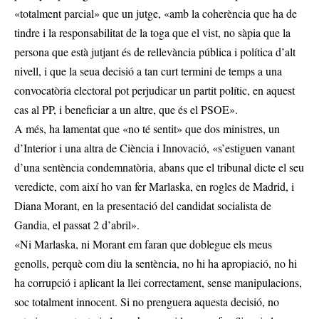
«totalment parcial» que un jutge, «amb la coherència que ha de
tindre i la responsabilitat de la toga que el vist, no sàpia que la
persona que està jutjant és de rellevància pública i política d’alt
nivell, i que la seua decisió a tan curt termini de temps a una
convocatòria electoral pot perjudicar un partit polític, en aquest
cas al PP, i beneficiar a un altre, que és el PSOE».
A més, ha lamentat que «no té sentit» que dos ministres, un
d’Interior i una altra de Ciència i Innovació, «s’estiguen vanant
d’una sentència condemnatòria, abans que el tribunal dicte el seu
veredicte, com així ho van fer Marlaska, en rogles de Madrid, i
Diana Morant, en la presentació del candidat socialista de
Gandia, el passat 2 d’abril».
«Ni Marlaska, ni Morant em faran que doblegue els meus
genolls, perquè com diu la sentència, no hi ha apropiació, no hi
ha corrupció i aplicant la llei correctament, sense manipulacions,
soc totalment innocent. Si no prenguera aquesta decisió, no