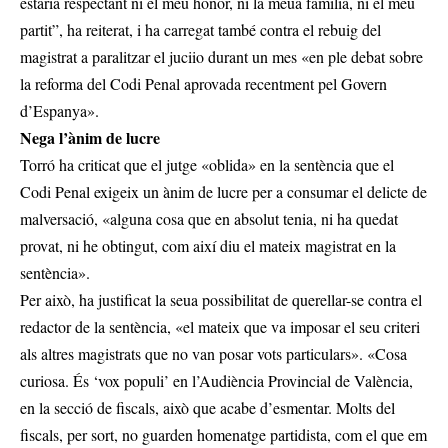
estaria respectant ni el meu honor, ni la meua família, ni el meu
partit”, ha reiterat, i ha carregat també contra el rebuig del
magistrat a paralitzar el juciio durant un mes «en ple debat sobre
la reforma del Codi Penal aprovada recentment pel Govern
d’Espanya».
Nega l’ànim de lucre
Torró ha criticat que el jutge «oblida» en la sentència que el
Codi Penal exigeix un ànim de lucre per a consumar el delicte de
malversació, «alguna cosa que en absolut tenia, ni ha quedat
provat, ni he obtingut, com així diu el mateix magistrat en la
sentència».
Per això, ha justificat la seua possibilitat de querellar-se contra el
redactor de la sentència, «el mateix que va imposar el seu criteri
als altres magistrats que no van posar vots particulars». «Cosa
curiosa. És ‘vox populi’ en l’Audiència Provincial de València,
en la secció de fiscals, això que acabe d’esmentar. Molts del
fiscals, per sort, no guarden homenatge partidista, com el que em