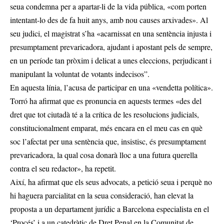
seua condemna per a apartar-li de la vida pública, «com porten
intentant-lo des de fa huit anys, amb nou causes arxivades». Al
seu judici,
el magistrat s’ha «acarnissat en una sentència injusta i
presumptament prevaricadora
, ajudant i apostant pels de sempre,
en un període tan pròxim i delicat a unes eleccions, perjudicant i
manipulant la voluntat de votants indecisos”.
En aquesta línia, l’acusa de participar en una «vendetta política».
Torró ha afirmat que es pronuncia en aquests termes «des del
dret que tot ciutadà té a la crítica de les resolucions judicials,
constitucionalment emparat, més encara en el meu cas en què
soc l’afectat per una sentència que, insistisc, és presumptament
prevaricadora, la qual cosa donarà lloc a una futura querella
contra el seu redactor», ha repetit.
Així, ha afirmat que els seus advocats, a petició seua i perquè no
hi haguera parcialitat en la seua consideració, han elevat la
proposta a un departament jurídic a Barcelona especialista en el
‘Procés’ i a un catedràtic de Dret Penal en la Comunitat de