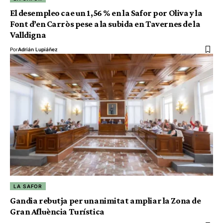
El desempleo cae un 1,56 % en la Safor por Oliva y la
Font d’en Carròs pese a la subida en Tavernes de la
Valldigna
Por
Adrián Lupiáñez
LA SAFOR
Gandia rebutja per unanimitat ampliar la Zona de
Gran Afluència Turística