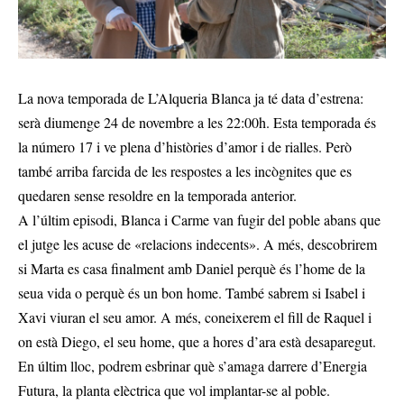
La nova temporada de L’Alqueria Blanca ja té data d’estrena:
serà diumenge 24 de novembre a les 22:00h. Esta temporada és
la número 17 i ve plena d’històries d’amor i de rialles. Però
també arriba farcida de les respostes a les incògnites que es
quedaren sense resoldre en la temporada anterior.
A l’últim episodi, Blanca i Carme van fugir del poble abans que
el jutge les acuse de «relacions indecents». A més, descobrirem
si Marta es casa finalment amb Daniel perquè és l’home de la
seua vida o perquè és un bon home. També sabrem si Isabel i
Xavi viuran el seu amor. A més, coneixerem el fill de Raquel i
on està Diego, el seu home, que a hores d’ara està desaparegut.
En últim lloc, podrem esbrinar què s’amaga darrere d’Energia
Futura, la planta elèctrica que vol implantar-se al poble.