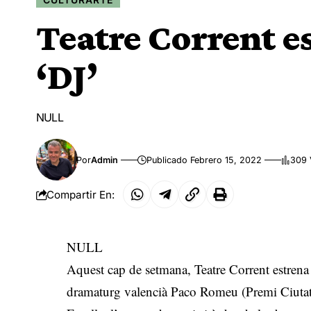
Teatre Corrent es
‘DJ’
NULL
Por
Admin
Publicado Febrero 15, 2022
309 
Compartir En:
NULL
Aquest cap de setmana, Teatre Corrent estrena 
dramaturg valencià Paco Romeu (Premi Ciutat 