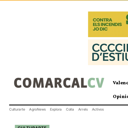
Valen
Opini
Culturarte
AgroNews
Explora
Colla
Arrels
Activos
CULTURARTE