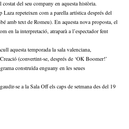
l costat del seu company en aquesta història.
 Laza repeteixen com a parella artística després del
ambé amb text de Romeu). En aquesta nova proposta, el
com en la interpretació, atraparà a l’espectador fent
acull aquesta temporada la sala valenciana,
 Creació (convertint-se, després de ‘OK Boomer!’
ograma construïda enguany en les seues
audir-se a la Sala Off els caps de setmana des del 19