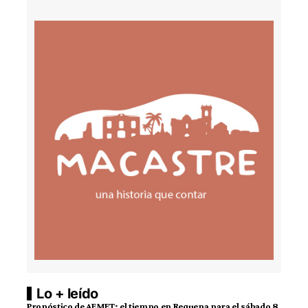
Lo + leído
Pronóstico de AEMET: el tiempo en Requena para el sábado 8