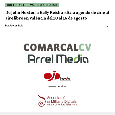
CULTURARTE
VALENCIA CIUDAD
De John Huston a Kelly Reichardt: la agenda de cine al
aire libre en València del 10 al 16 de agosto
Por
Javier Ruiz
Auditor