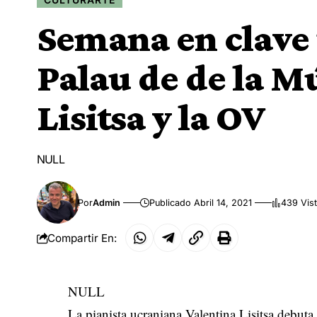
Semana en clave 
Palau de de la M
Lisitsa y la OV
NULL
Por
Admin
Publicado Abril 14, 2021
439 Vis
Compartir En:
NULL
La pianista ucraniana Valentina Lisitsa debuta