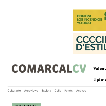
Valen
Opini
Culturarte
AgroNews
Explora
Colla
Arrels
Activos
CULTURARTE