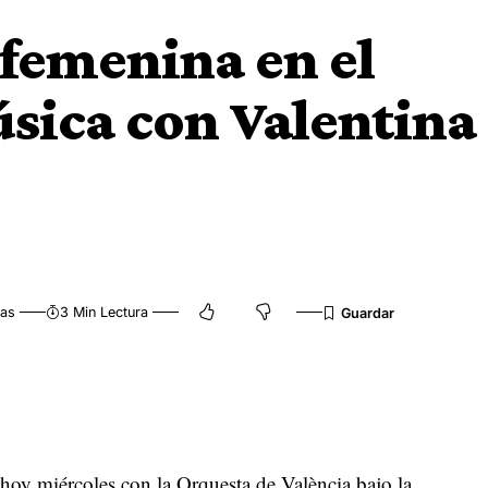
femenina en el
úsica con Valentina
tas
3 Min Lectura
 hoy miércoles con la Orquesta de València bajo la