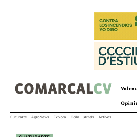
Valen
Opini
Culturarte
AgroNews
Explora
Colla
Arrels
Activos
CULTURARTE