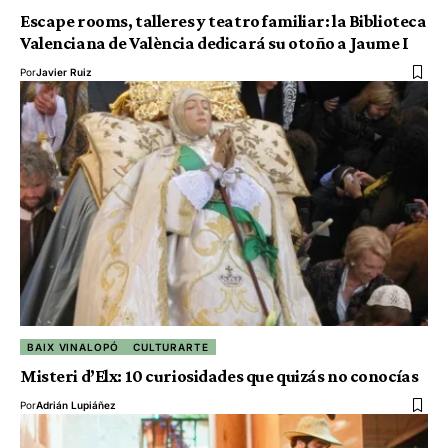
Escape rooms, talleres y teatro familiar: la Biblioteca
Valenciana de València dedicará su otoño a Jaume I
Por
Javier Ruiz
BAIX VINALOPÓ
CULTURARTE
Misteri d’Elx: 10 curiosidades que quizás no conocías
Por
Adrián Lupiáñez