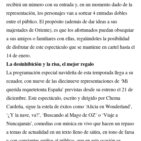
recibirá un número con su entrada y, en un momento dado de la
representación, los personajes van a sortear 4 entradas dobles
entre el público. El propósito (además de dar ideas a sus
majestades de Oriente), es que los afortunados puedan obsequiar
a sus amigos o familiares con ellas, regalándoles la posibilidad
de disfrutar de este espectáculo que se mantiene en cartel hasta el
14 de enero.
La desinhibición y la risa, el mejor regalo
La programación especial navideña de esta temporada llega a su
ecuador, con nueve de las diecinueve representaciones de ‘Mi
querida requetetonta España’ previstas desde su estreno el 21 de
diciembre. Este espectáculo, escrito y dirigido por Chema
Cardeña, sigue la estela de éxitos como ‘Alicia en Wonderland’,
‘¿Y la nave, va?’, ‘Buscando al Mago de OZ’ o ‘Viaje a
Nuncajamás’, comedias con música en vivo que hacen un repaso
a temas de actualidad en un texto lleno de sátira, en tono de farsa
y con constantes guiños al público, que en esta ocasión se