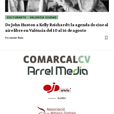
CULTURARTE
VALENCIA CIUDAD
De John Huston a Kelly Reichardt: la agenda de cine al
aire libre en València del 10 al 16 de agosto
Por
Javier Ruiz
Auditor