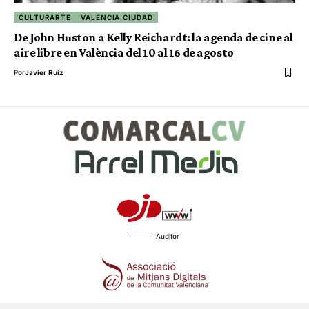
CULTURARTE
VALENCIA CIUDAD
De John Huston a Kelly Reichardt: la agenda de cine al
aire libre en València del 10 al 16 de agosto
Por
Javier Ruiz
Auditor