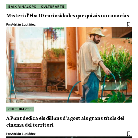
BAIX VINALOPÓ
CULTURARTE
Misteri d’Elx: 10 curiosidades que quizás no conocías
Por
Adrián Lupiáñez
CULTURARTE
À Punt dedica els dilluns d’agost als grans títols del
cinema del territori
Por
Adrián Lupiáñez