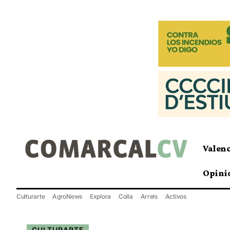
Valen
Opini
Culturarte
AgroNews
Explora
Colla
Arrels
Activos
CULTURARTE