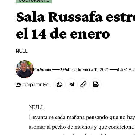
Sala Russafa est
el 14 de enero
NULL
Por
Admin
Publicado Enero 11, 2021
574 Vis
Compartir En:
NULL
Levantarse cada mañana pensando que no hay 
asomar al pecho de muchos y que condiciona l