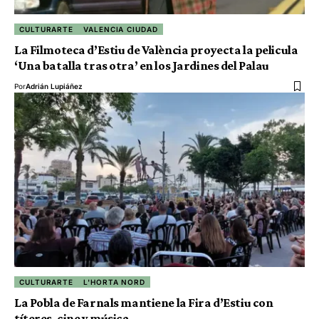
CULTURARTE
VALENCIA CIUDAD
La Filmoteca d’Estiu de València proyecta la pelicula
‘Una batalla tras otra’ en los Jardines del Palau
Por
Adrián Lupiáñez
CULTURARTE
L'HORTA NORD
La Pobla de Farnals mantiene la Fira d’Estiu con
títeres, cine y música